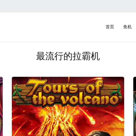
首页
鱼机
最流行的拉霸机