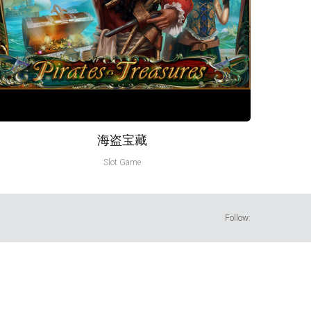
海盗宝藏
Slot Game
Follow: