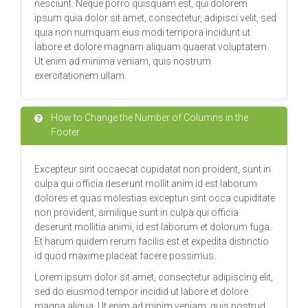
nesciunt. Neque porro quisquam est, qui dolorem
ipsum quia dolor sit amet, consectetur, adipisci velit, sed
quia non numquam eius modi tempora incidunt ut
labore et dolore magnam aliquam quaerat voluptatem.
Ut enim ad minima veniam, quis nostrum
exercitationem ullam.
How to Change the Number of Columns in the
Footer
Excepteur sint occaecat cupidatat non proident, sunt in
culpa qui officia deserunt mollit anim id est laborum
dolores et quas molestias excepturi sint occa cupiditate
non provident, similique sunt in culpa qui officia
deserunt mollitia animi, id est laborum et dolorum fuga.
Et harum quidem rerum facilis est et expedita distinctio
id quod maxime placeat facere possimus.
Lorem ipsum dolor sit amet, consectetur adipiscing elit,
sed do eiusmod tempor incidid ut labore et dolore
magna aliqua. Ut enim ad minim veniam, quis nostrud