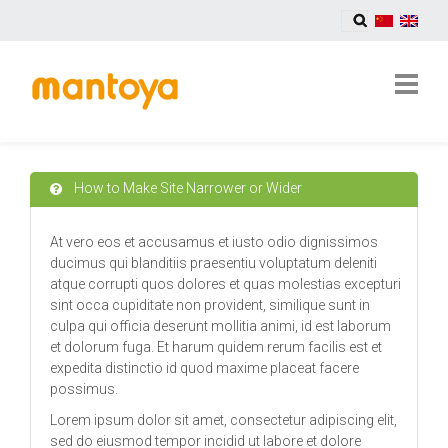
How to Make Site Narrower or Wider
At vero eos et accusamus et iusto odio dignissimos
ducimus qui blanditiis praesentiu voluptatum deleniti
atque corrupti quos dolores et quas molestias excepturi
sint occa cupiditate non provident, similique sunt in
culpa qui officia deserunt mollitia animi, id est laborum
et dolorum fuga. Et harum quidem rerum facilis est et
expedita distinctio id quod maxime placeat facere
possimus.
Lorem ipsum dolor sit amet, consectetur adipiscing elit,
sed do eiusmod tempor incidid ut labore et dolore