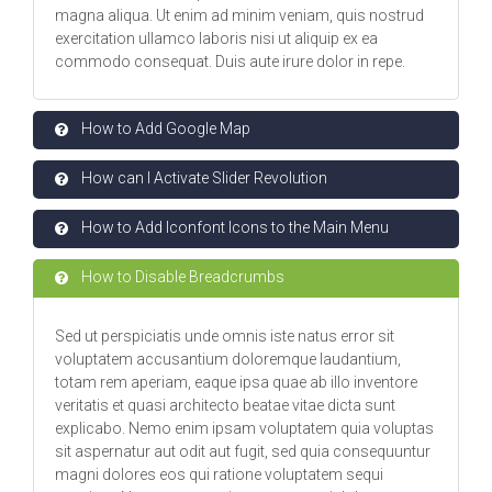
magna aliqua. Ut enim ad minim veniam, quis nostrud
exercitation ullamco laboris nisi ut aliquip ex ea
commodo consequat. Duis aute irure dolor in repe.
How to Add Google Map
How can I Activate Slider Revolution
How to Add Iconfont Icons to the Main Menu
How to Disable Breadcrumbs
Sed ut perspiciatis unde omnis iste natus error sit
voluptatem accusantium doloremque laudantium,
totam rem aperiam, eaque ipsa quae ab illo inventore
veritatis et quasi architecto beatae vitae dicta sunt
explicabo. Nemo enim ipsam voluptatem quia voluptas
sit aspernatur aut odit aut fugit, sed quia consequuntur
magni dolores eos qui ratione voluptatem sequi